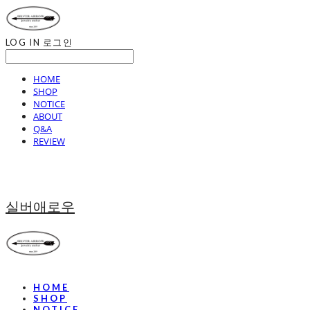
LOG IN
로그인
HOME
SHOP
NOTICE
ABOUT
Q&A
REVIEW
실버애로우
HOME
SHOP
NOTICE