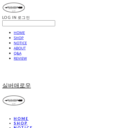
LOG IN
로그인
HOME
SHOP
NOTICE
ABOUT
Q&A
REVIEW
실버애로우
HOME
SHOP
NOTICE